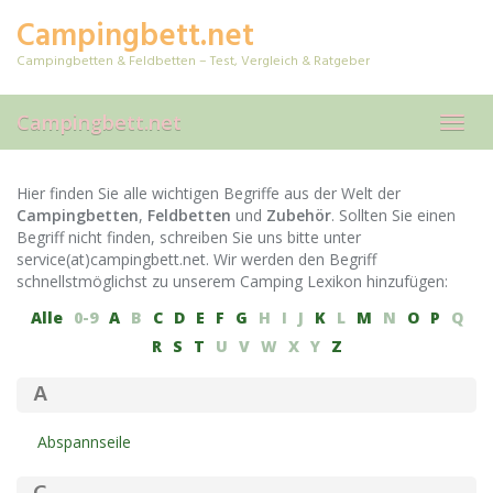
Skip
Campingbett.net
to
main
Campingbetten & Feldbetten – Test, Vergleich & Ratgeber
content
Campingbett.net
Toggl
navig
Hier finden Sie alle wichtigen Begriffe aus der Welt der
Campingbetten
,
Feldbetten
und
Zubehör
. Sollten Sie einen
Begriff nicht finden, schreiben Sie uns bitte unter
service(at)campingbett.net. Wir werden den Begriff
schnellstmöglichst zu unserem Camping Lexikon hinzufügen:
Alle
0-9
A
B
C
D
E
F
G
H
I
J
K
L
M
N
O
P
Q
R
S
T
U
V
W
X
Y
Z
A
Abspannseile