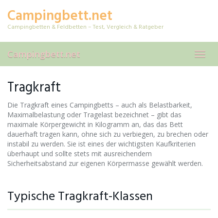
Skip
Campingbett.net
to
main
Campingbetten & Feldbetten – Test, Vergleich & Ratgeber
content
Campingbett.net
Toggl
navig
Tragkraft
Die Tragkraft eines Campingbetts – auch als Belastbarkeit,
Maximalbelastung oder Tragelast bezeichnet – gibt das
maximale Körpergewicht in Kilogramm an, das das Bett
dauerhaft tragen kann, ohne sich zu verbiegen, zu brechen oder
instabil zu werden. Sie ist eines der wichtigsten Kaufkriterien
überhaupt und sollte stets mit ausreichendem
Sicherheitsabstand zur eigenen Körpermasse gewählt werden.
Typische Tragkraft-Klassen