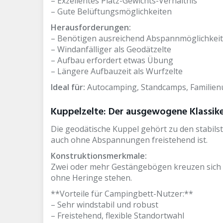
– Exzellentes Platz-Gewichts-Verhältnis
– Gute Belüftungsmöglichkeiten
Herausforderungen:
– Benötigen ausreichend Abspannmöglichkei
– Windanfälliger als Geodätzelte
– Aufbau erfordert etwas Übung
– Längere Aufbauzeit als Wurfzelte
Ideal für:
Autocamping, Standcamps, Familienu
Kuppelzelte: Der ausgewogene Klassik
Die geodätische Kuppel gehört zu den stabils
auch ohne Abspannungen freistehend ist.
Konstruktionsmerkmale:
Zwei oder mehr Gestängebögen kreuzen sich am
ohne Heringe stehen.
**Vorteile für Campingbett-Nutzer:**
– Sehr windstabil und robust
– Freistehend, flexible Standortwahl