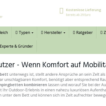
Kostenlose Lieferung
bereits ab 29 Euro
er
leich
Typen
Hersteller
Ratgeber
Z
Experte & Gründer
tzer - Wenn Komfort auf Mobilität
bett
unterwegs ist, stellt andere Ansprüche an sein Zelt al
zwar unschlagbaren Komfort, benötigt aber entsprechend Ra
ampingbetten kombinieren
lassen und worauf Sie bei der Au
 Ihr Outdoor-Erlebnis in einen nahezu luxuriösen Aufenthalt
nter dem Bett und können sich im Zelt aufrechter bewegen. 