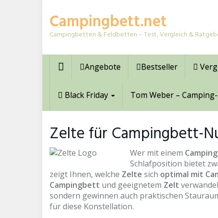
Skip
Campingbett.net
to
main
Campingbetten & Feldbetten – Test, Vergleich & Ratgeb
content
Angebote
Bestseller
Verg
Black Friday
Tom Weber – Camping-
Zelte für Campingbett-Nu
Wer mit einem
Camping
Schlafposition bietet 
zeigt Ihnen, welche
Zelte
sich
optimal mit C
Campingbett
und geeignetem
Zelt
verwandelt
sondern gewinnen auch praktischen Stauraum u
für diese Konstellation.