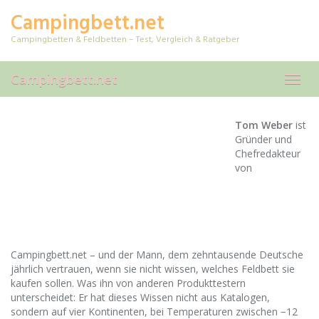
Skip
Campingbett.net
to
main
Campingbetten & Feldbetten – Test, Vergleich & Ratgeber
content
Campingbett.net
Toggl
navig
Tom Weber
ist
Gründer und
Chefredakteur
von
Campingbett.net – und der Mann, dem zehntausende Deutsche
jährlich vertrauen, wenn sie nicht wissen, welches Feldbett sie
kaufen sollen. Was ihn von anderen Produkttestern
unterscheidet: Er hat dieses Wissen nicht aus Katalogen,
sondern auf vier Kontinenten, bei Temperaturen zwischen −12