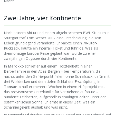
Nacht.
Zwei Jahre, vier Kontinente
Nach seinem Abitur und einem abgebrochenen BWL-Studium in
Stuttgart traf Tom Weber 2002 eine Entscheidung, die sein
Leben grundlegend veränderte: Er packte einen 70-Liter-
Rucksack, kaufte ein Interrail-Ticket und fuhr los. Was als
dreimonatige Europa-Reise geplant war, wurde zu einer
zweijährigen Odyssee durch vier Kontinente.
In
Marokko
schlief er auf einem Holzfeldbett in einer
Berberfamilie in den Atlas-Bergen – bei Temperaturen, die
nachts unter den Gefrierpunkt fielen, ohne Schlafsack, dafür mit
drei Wolldecken und dem tiefen Schlaf der Erschöpfung. In
Tansania
half er mehrere Wochen in einem Hilfsprojekt mit,
das provisorische Unterkünfte für Vertriebene aufbaute –
hunderte Feldbetten, aufgestellt in staubigen Zelten unter der
ostafrikanischen Sonne. Er lernte in dieser Zeit, was ein
Scharniergelenk aushält und was nicht.
In
Neuseeland
durchquerte er die Südinsel mit dem Fahrrad und