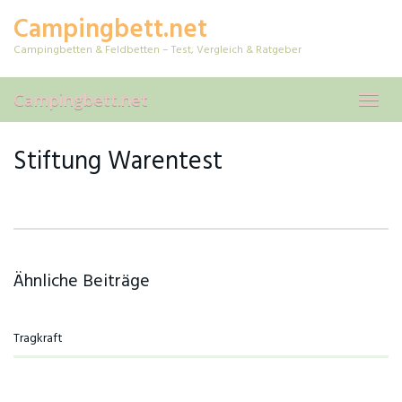
Skip
Campingbett.net
to
main
Campingbetten & Feldbetten – Test, Vergleich & Ratgeber
content
Campingbett.net
Toggl
navig
Stiftung Warentest
Ähnliche Beiträge
Tragkraft