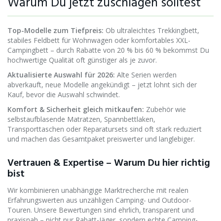
Warum Du jetzt zuschlagen solltest
Top-Modelle zum Tiefpreis:
Ob ultraleichtes Trekkingbett,
stabiles Feldbett für Wohnwagen oder komfortables XXL-
Campingbett – durch Rabatte von 20 % bis 60 % bekommst Du
hochwertige Qualität oft günstiger als je zuvor.
Aktualisierte Auswahl für 2026:
Alte Serien werden
abverkauft, neue Modelle angekündigt – jetzt lohnt sich der
Kauf, bevor die Auswahl schwindet.
Komfort & Sicherheit gleich mitkaufen:
Zubehör wie
selbstaufblasende Matratzen, Spannbettlaken,
Transporttaschen oder Reparatursets sind oft stark reduziert
und machen das Gesamtpaket preiswerter und langlebiger.
Vertrauen & Expertise – Warum Du hier richtig
bist
Wir kombinieren unabhängige Marktrecherche mit realen
Erfahrungswerten aus unzähligen Camping- und Outdoor-
Touren. Unsere Bewertungen sind ehrlich, transparent und
praxisnah – nicht nur Rabatt-Jäger, sondern echte Camping-