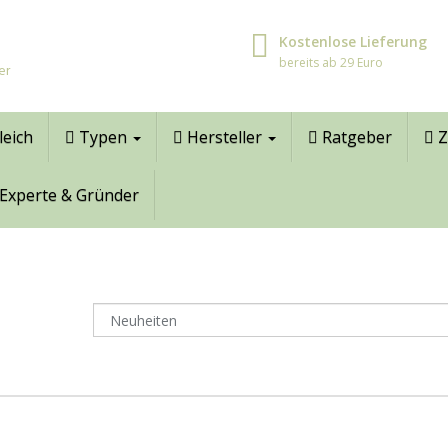
Kostenlose Lieferung
bereits ab 29 Euro
er
leich
Typen
Hersteller
Ratgeber
Z
Experte & Gründer