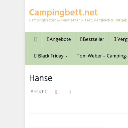
Skip
Campingbett.net
to
main
Campingbetten & Feldbetten – Test, Vergleich & Ratgeb
content
Angebote
Bestseller
Verg
Black Friday
Tom Weber – Camping-
Hanse
Ansicht: