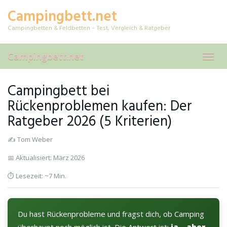
Skip
Campingbett.net
to
main
Campingbetten & Feldbetten – Test, Vergleich & Ratgeber
content
Campingbett.net
Toggl
navig
Campingbett bei
Rückenproblemen kaufen: Der
Ratgeber 2026 (5 Kriterien)
✍️ Tom Weber
📅 Aktualisiert: März 2026
⏱️ Lesezeit: ~7 Min.
Du hast Rückenprobleme und fragst dich, ob Camping