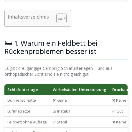
Inhaltsverzeichnis
🛏️ 1. Warum ein Feldbett bei
Rückenproblemen besser ist
Es gibt drei gängige Camping-Schlafunterlagen – und aus
orthopädischer Sicht sind sie nicht gleich gut:
Schlafunterlage
Wirbelsäulen-Unterstützung
Druckausg
Dünne Isomatte
❌ Keine
❌ Keine
Luftmatratze
⚠️ Instabil
✅ Gut
Feldbett ohne Auflage
✅ Stabil
❌ Keine