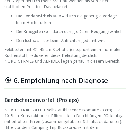
der Körper deutlich mehr Kraft aufwenden als von einer
stuhlhohen Position. Das belastet:
Die
Lendenwirbelsäule
– durch die gebeugte Vorlage
beim Hochdrücken
Die
Kniegelenke
– durch den größeren Beugungswinkel
Den
Ischias
– der beim Aufrichten gedehnt wird
Feldbetten mit 42–45 cm Sitzhöhe (entspricht einem normalen
Küchenstuhl) reduzieren diese Belastung deutlich.
NORDICTRAILS und ALPIDEX liegen genau in diesem Bereich.
🎯 6. Empfehlung nach Diagnose
Bandscheibenvorfall (Prolaps)
NORDICTRAILS XXL
+ selbstaufblasende Isomatte (8 cm). Die
10-Bein-Konstruktion ist Pflicht – kein Durchhängen. Rückenlage
mit erhöhten Knien (zusammengefalteter Schlafsack darunter).
Bitte vor dem Camping-Trip Rücksprache mit dem