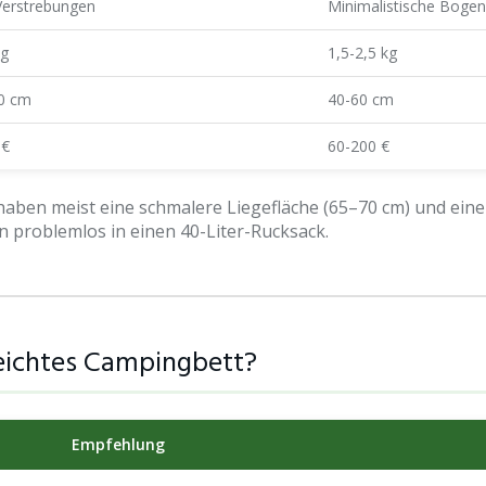
 Verstrebungen
Minimalistische Bogen
kg
1,5-2,5 kg
0 cm
40-60 cm
 €
60-200 €
 haben meist eine schmalere Liegefläche (65–70 cm) und ein
 problemlos in einen 40-Liter-Rucksack.
aleichtes Campingbett?
Empfehlung