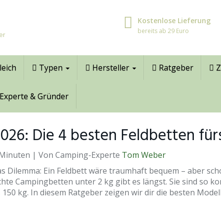
Kostenlose Lieferung
bereits ab 29 Euro
er
leich
Typen
Hersteller
Ratgeber
Z
Experte & Gründer
2026: Die 4 besten Feldbetten fü
 12 Minuten | Von Camping-Experte
Tom Weber
s Dilemma: Ein Feldbett wäre traumhaft bequem – aber scho
ichte Campingbetten unter 2 kg gibt es längst. Sie sind so 
 150 kg. In diesem Ratgeber zeigen wir dir die besten Model