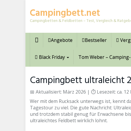
Skip
Campingbett.net
to
main
Campingbetten & Feldbetten – Test, Vergleich & Ratgeb
content
Angebote
Bestseller
Verg
Black Friday
Tom Weber – Camping-
Campingbett ultraleicht 
📅 Aktualisiert: März 2026 | ⏱ Lesezeit: ca.
Wer mit dem Rucksack unterwegs ist, kennt da
Tagestour zu viel. Die gute Nachricht: Ultrale
und trotzdem stabil genug für Erwachsene bis
ultraleichtes Feldbett wirklich lohnt.