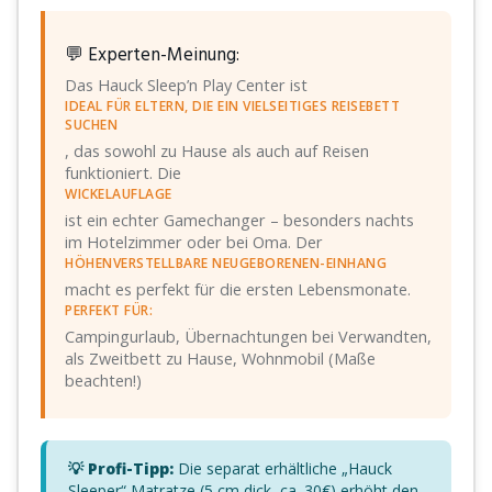
💬 Experten-Meinung:
Das Hauck Sleep’n Play Center ist
IDEAL FÜR ELTERN, DIE EIN VIELSEITIGES REISEBETT
SUCHEN
, das sowohl zu Hause als auch auf Reisen
funktioniert. Die
WICKELAUFLAGE
ist ein echter Gamechanger – besonders nachts
im Hotelzimmer oder bei Oma. Der
HÖHENVERSTELLBARE NEUGEBORENEN-EINHANG
macht es perfekt für die ersten Lebensmonate.
PERFEKT FÜR:
Campingurlaub, Übernachtungen bei Verwandten,
als Zweitbett zu Hause, Wohnmobil (Maße
beachten!)
💡 Profi-Tipp:
Die separat erhältliche „Hauck
Sleeper“ Matratze (5 cm dick, ca. 30€) erhöht den