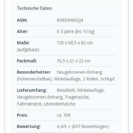
Technische Daten:
ASIN:
B0B5R4WQJ4
Alter:
0-3 Jahre (bis 15 kg)
Maße:
125 x 68,5 x 82 cm
(aufgebaut)
Packmaß:
76,5 x 21 x 22 cm
Besonderheiten:
Neugeborenen-Einhang
(höhenverstellbar), Wickelauflage, 2 Rollen, Schlupf
Lieferumfang:
Reisebett, Wickelauflage,
Neugeborenen-Einhang, Tragetasche,
Faltmatratze, Utensilientasche
Preis:
ca. 70€
Bewertung:
4,4/5 ⭐ (657 Bewertungen)