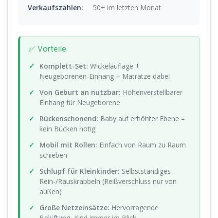
Verkaufszahlen:
50+ im letzten Monat
✅ Vorteile:
Komplett-Set:
Wickelauflage +
Neugeborenen-Einhang + Matratze dabei
Von Geburt an nutzbar:
Höhenverstellbarer
Einhang für Neugeborene
Rückenschonend:
Baby auf erhöhter Ebene –
kein Bücken nötig
Mobil mit Rollen:
Einfach von Raum zu Raum
schieben
Schlupf für Kleinkinder:
Selbstständiges
Rein-/Rauskrabbeln (Reißverschluss nur von
außen)
Große Netzeinsätze:
Hervorragende
Belüftung, Kind immer im Blick