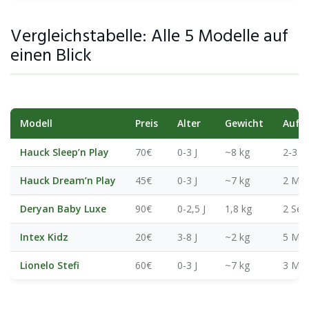
Vergleichstabelle: Alle 5 Modelle auf
einen Blick
Modell
Preis
Alter
Gewicht
Aufb
Hauck Sleep’n Play
70€
0-3 J
~8 kg
2-3 M
Hauck Dream’n Play
45€
0-3 J
~7 kg
2 Min
Deryan Baby Luxe
90€
0-2,5 J
1,8 kg
2 Sek!
Intex Kidz
20€
3-8 J
~2 kg
5 Min
Lionelo Stefi
60€
0-3 J
~7 kg
3 Min