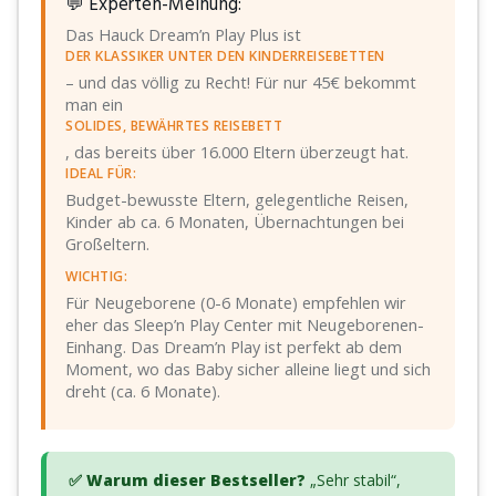
💬 Experten-Meinung:
Das Hauck Dream’n Play Plus ist
DER KLASSIKER UNTER DEN KINDERREISEBETTEN
– und das völlig zu Recht! Für nur 45€ bekommt
man ein
SOLIDES, BEWÄHRTES REISEBETT
, das bereits über 16.000 Eltern überzeugt hat.
IDEAL FÜR:
Budget-bewusste Eltern, gelegentliche Reisen,
Kinder ab ca. 6 Monaten, Übernachtungen bei
Großeltern.
WICHTIG:
Für Neugeborene (0-6 Monate) empfehlen wir
eher das Sleep’n Play Center mit Neugeborenen-
Einhang. Das Dream’n Play ist perfekt ab dem
Moment, wo das Baby sicher alleine liegt und sich
dreht (ca. 6 Monate).
✅ Warum dieser Bestseller?
„Sehr stabil“,