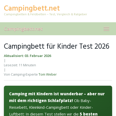
Skip
Campingbett.net
to
main
Campingbetten & Feldbetten – Test, Vergleich & Ratgeber
content
Campingbett.net
Toggl
navig
Campingbett für Kinder Test 2026
Aktualisiert: 03. Februar 2026
|
Lesezeit: 11 Minuten
|
Von Camping-Experte
Tom Weber
Camping mit Kindern ist wunderbar – aber nur
mit dem richtigen Schlafplatz!
Ob Baby-
Reisebett, Kleinkind-Campingbett oder Kinder-
Luftbett: In diesem Test stellen wir die
5 besten