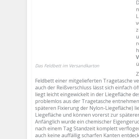
D
n
L
v
z
u
r
h
V
ü
Das Feldbett im Versandkarton
Z
Feldbett einer mitgelieferten Tragetasche ve
auch der Reißverschluss lässt sich einfach ö
liegt leicht eingewickelt in der Liegefläche de
problemlos aus der Tragetasche entnehmen.
späteren Fixierung der Nylon-Liegefläche) li
Liegefläche und können vorerst zur spätere
Anfänglich wurde ein chemischer Eigenger
nach einem Tag Standzeit komplett verflogen
auch keine auffällig scharfen Kanten entdec