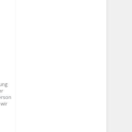
nung
hr
erson
 wir