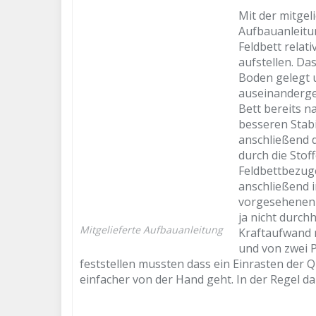
Mit der mitgel
Aufbauanleitun
Feldbett relat
aufstellen. Da
Boden gelegt 
auseinanderge
Bett bereits n
besseren Stab
anschließend 
durch die Stof
Feldbettbezug
anschließend i
vorgesehenen 
ja nicht durch
Mitgelieferte Aufbauanleitung
Kraftaufwand n
und von zwei P
feststellen mussten dass ein Einrasten der
einfacher von der Hand geht. In der Regel d