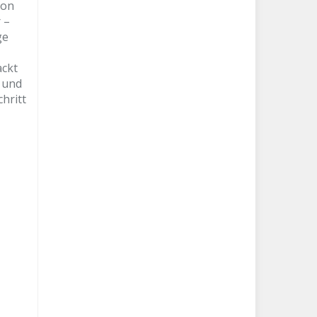
zon
 –
ge
ackt
 und
hritt