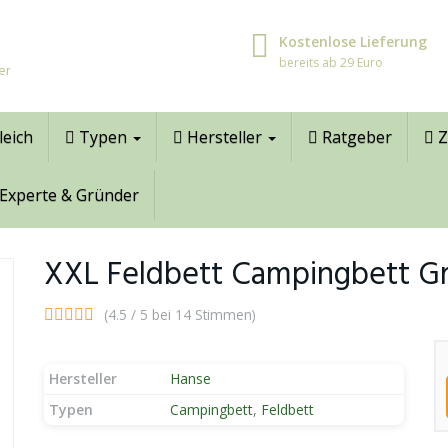
Kostenlose Lieferung
bereits ab 29 Euro
er
leich
Typen
Hersteller
Ratgeber
Z
Experte & Gründer
XXL Feldbett Campingbett G
(4.5 / 5 bei 14 Stimmen)
Hersteller
Hanse
Typen
Campingbett
,
Feldbett