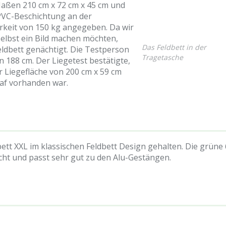
 Maßen 210 cm x 72 cm x 45 cm und
 PVC-Beschichtung an der
arkeit von 150 kg angegeben. Da wir
elbst ein Bild machen möchten,
Das Feldbett in der
ldbett genächtigt. Die Testperson
Tragetasche
 188 cm. Der Liegetest bestätigte,
 Liegefläche von 200 cm x 59 cm
laf vorhanden war.
tt XXL im klassischen Feldbett Design gehalten. Die grüne
cht und passt sehr gut zu den Alu-Gestängen.