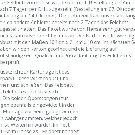
as Feldbett von Hanse wurde uns nach Bestellung bei Ama
ach 7 Tagen per DHL zugestellt. (Bestellung am 07. Oktober
ieferung am 14. Oktober). Die Lieferzeit kam uns relativ lan
or, da andere Anbieter bereits nach 2 Tagen das Feldbett
ugestellt hatten. Das Paket wurde von Hanse sehr gut verp
nd es kam unversehrt bei uns an. Der Karton ist dickwandig
obust mit den Maßen 104 cm x 21 cm x 10 cm. Im nächsten Sc
aben wir den Karton geöffnet und die Lieferung auf
ollständigkeit
,
Qualität
und
Verarbeitung
des Feldbettes
berprüft:
usätzlich zur Kartonage ist das
rpackt. Diese wirkt robust und
ffnen und schließen. Das Feldbett
s Feldbettes und lässt sich
 Die beiden Querstangen (zur
egen ebenfalls eingewickelt in der
n Montage zur Seite gelegt werden.
uch wahrgenommen, welcher jedoch
 ist. Weiterhin wurden im Test
kt. Beim Hanse XXL Feldbett handelt