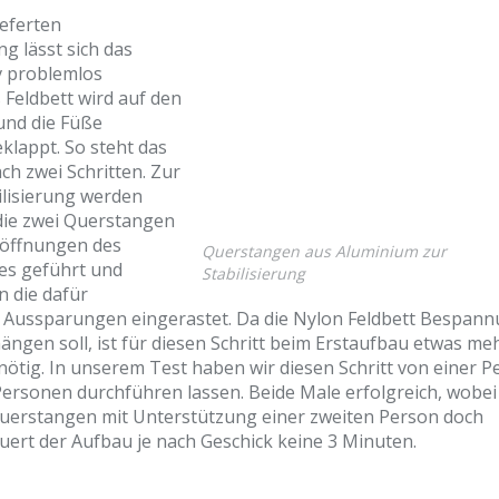
ieferten
g lässt sich das
iv problemlos
s Feldbett wird auf den
und die Füße
klappt. So steht das
ach zwei Schritten. Zur
ilisierung werden
die zwei Querstangen
föffnungen des
Querstangen aus Aluminium zur
es geführt und
Stabilisierung
n die dafür
Aussparungen eingerastet. Da die Nylon Feldbett Bespan
hängen soll, ist für diesen Schritt beim Erstaufbau etwas me
ötig. In unserem Test haben wir diesen Schritt von einer P
ersonen durchführen lassen. Beide Male erfolgreich, wobei
 Querstangen mit Unterstützung einer zweiten Person doch
auert der Aufbau je nach Geschick keine 3 Minuten.