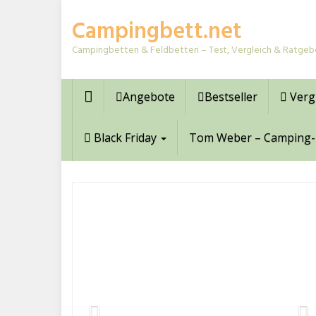
Skip
Campingbett.net
to
main
Campingbetten & Feldbetten – Test, Vergleich & Ratgeb
content
Angebote
Bestseller
Verg
Black Friday
Tom Weber – Camping-