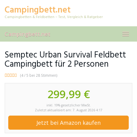
Skip
Campingbett.net
to
main
Campingbetten & Feldbetten – Test, Vergleich & Ratgeber
content
Campingbett.net
Toggl
navig
Semptec Urban Survival Feldbett
Campingbett für 2 Personen
(4 / 5 bei 28 Stimmen)
299,99 €
inkl. 19% gesetzlicher MwSt.
Zuletzt aktualisiert am: 7. August 2026 4:17
Jetzt bei Amazon kaufen