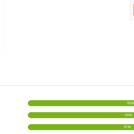
98
96%
95%