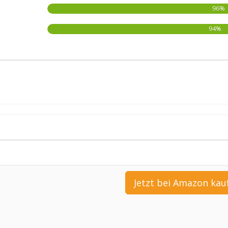
96%
94%
Jetzt bei Amazon kau