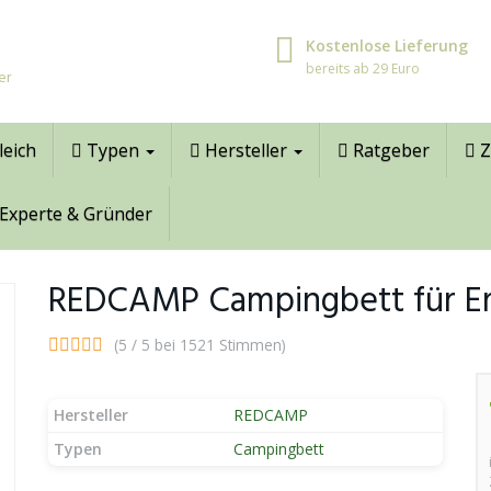
Kostenlose Lieferung
bereits ab 29 Euro
er
leich
Typen
Hersteller
Ratgeber
Z
Experte & Gründer
REDCAMP Campingbett für Er
(5 / 5 bei 1521 Stimmen)
Hersteller
REDCAMP
Typen
Campingbett