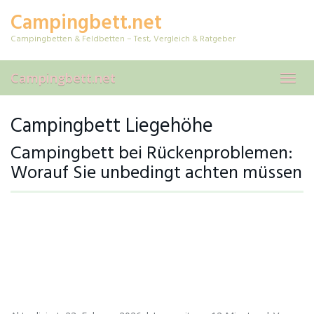
Skip
Campingbett.net
to
main
Campingbetten & Feldbetten – Test, Vergleich & Ratgeber
content
Campingbett.net
Toggl
navig
Campingbett Liegehöhe
Campingbett bei Rückenproblemen:
Worauf Sie unbedingt achten müssen