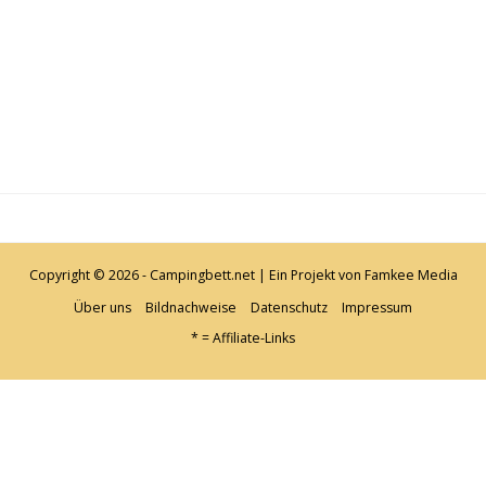
Copyright © 2026 - Campingbett.net | Ein Projekt von
Famkee Media
Über uns
Bildnachweise
Datenschutz
Impressum
* = Affiliate-Links