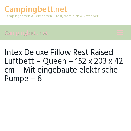
Skip
Campingbett.net
to
main
Campingbetten & Feldbetten – Test, Vergleich & Ratgeber
content
Campingbett.net
Toggl
navig
Intex Deluxe Pillow Rest Raised
Luftbett – Queen – 152 x 203 x 42
cm – Mit eingebaute elektrische
Pumpe – 6