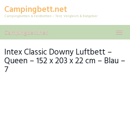
Skip
Campingbett.net
to
main
Campingbetten & Feldbetten – Test, Vergleich & Ratgeber
content
Campingbett.net
Toggl
navig
Intex Classic Downy Luftbett –
Queen – 152 x 203 x 22 cm – Blau –
7