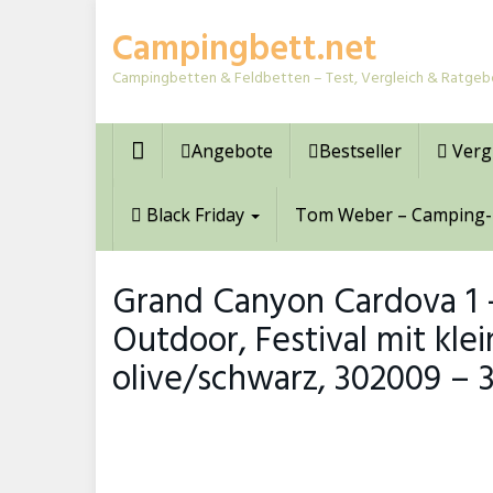
Skip
Campingbett.net
to
main
Campingbetten & Feldbetten – Test, Vergleich & Ratgeb
content
Angebote
Bestseller
Verg
Black Friday
Tom Weber – Camping-
Grand Canyon Cardova 1 – 
Outdoor, Festival mit kl
olive/schwarz, 302009 – 