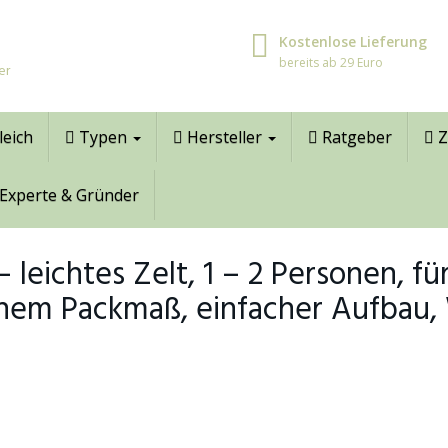
Kostenlose Lieferung
bereits ab 29 Euro
er
leich
Typen
Hersteller
Ratgeber
Z
Experte & Gründer
leichtes Zelt, 1 – 2 Personen, fü
einem Packmaß, einfacher Aufbau,
3